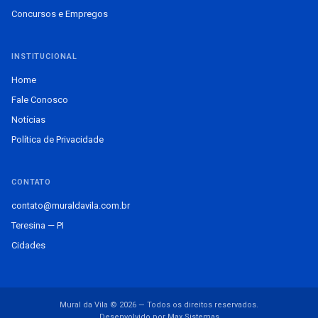
Concursos e Empregos
INSTITUCIONAL
Home
Fale Conosco
Notícias
Política de Privacidade
CONTATO
contato@muraldavila.com.br
Teresina — PI
Cidades
Mural da Vila © 2026 — Todos os direitos reservados.
Desenvolvido por Max Sistemas