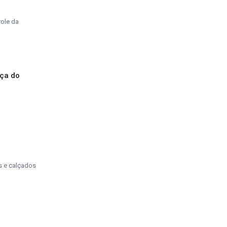
role da
nça do
os e calçados