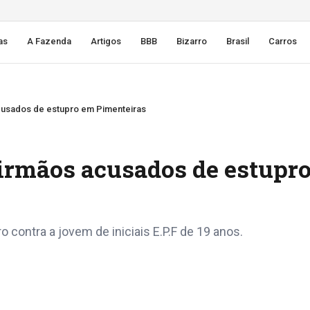
as
A Fazenda
Artigos
BBB
Bizarro
Brasil
Carros
acusados de estupro em Pimenteiras
 irmãos acusados de estupr
ontra a jovem de iniciais E.P.F de 19 anos.