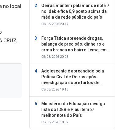
Oeiras mantém patamar de nota 7
 no local
no Ideb e fica 0,9 ponto acima da
média da rede pública do país
05/08/2026 20:47
o
Força Tática apreende drogas,
DA CRUZ,
balança de precisão, dinheiro e
arma branca no bairro Leme, em
Oeiras
05/08/2026 20:08
Adolescente é apreendido pela
Polícia Civil de Oeiras após
investigação sobre furtos de
motocicletas
05/08/2026 19:18
Ministério da Educação divulga
lista do IDEB e Piauí tem 2ª
melhor nota do País
05/08/2026 18:32