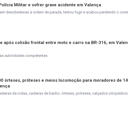
olícia Militar e sofrer grave acidente em Valença
jovem desobedeceu à ordem de parada, tentou fugir e acabou perdendo o cont
e após colisão frontal entre moto e carro na BR-316, em Vale
las autoridades competentes
00 órteses, próteses e meios locomoção para moradores de 14
lença
 cadeiras de rodas, cadeiras de banho, órteses, próteses, calçados ortopédic