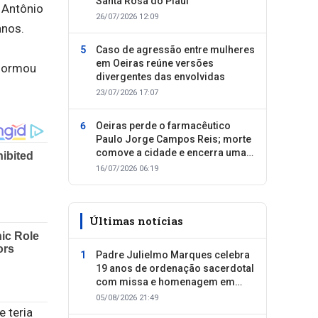
Santa Rosa do Piauí
 Antônio
26/07/2026 12:09
anos.
Caso de agressão entre mulheres
em Oeiras reúne versões
nformou
divergentes das envolvidas
23/07/2026 17:07
Oeiras perde o farmacêutico
Paulo Jorge Campos Reis; morte
comove a cidade e encerra uma
trajetória dedicada ao cuidado
16/07/2026 06:19
com as pessoas
Últimas notícias
Padre Julielmo Marques celebra
19 anos de ordenação sacerdotal
com missa e homenagem em
Colônia do Piauí
05/08/2026 21:49
 teria