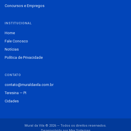
Concursos e Empregos
INSTITUCIONAL
Home
Fale Conosco
Notícias
Política de Privacidade
CONTATO
contato@muraldavila.com.br
Teresina — PI
Cidades
Mural da Vila © 2026 — Todos os direitos reservados.
Desenvolvido por Max Sistemas