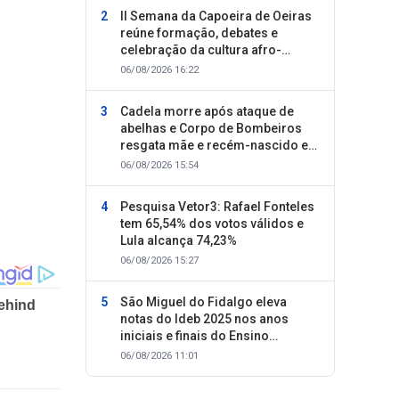
II Semana da Capoeira de Oeiras
reúne formação, debates e
celebração da cultura afro-
brasileira
06/08/2026 16:22
Cadela morre após ataque de
abelhas e Corpo de Bombeiros
resgata mãe e recém-nascido em
Oeiras
06/08/2026 15:54
Pesquisa Vetor3: Rafael Fonteles
tem 65,54% dos votos válidos e
Lula alcança 74,23%
06/08/2026 15:27
São Miguel do Fidalgo eleva
notas do Ideb 2025 nos anos
iniciais e finais do Ensino
Fundamental
06/08/2026 11:01