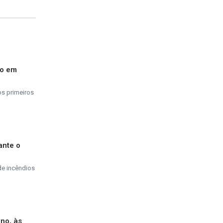
do em
os primeiros
ante o
de incêndios
ino, às