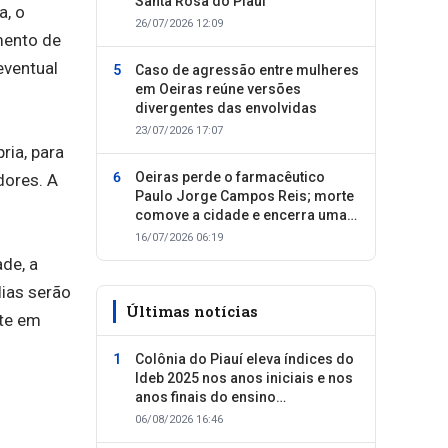
Santa Rosa do Piauí
a, o
26/07/2026 12:09
mento de
eventual
Caso de agressão entre mulheres
em Oeiras reúne versões
divergentes das envolvidas
23/07/2026 17:07
ia, para
Oeiras perde o farmacêutico
dores. A
Paulo Jorge Campos Reis; morte
comove a cidade e encerra uma
trajetória dedicada ao cuidado
16/07/2026 06:19
com as pessoas
de, a
ias serão
Últimas notícias
nte em
Colônia do Piauí eleva índices do
Ideb 2025 nos anos iniciais e nos
anos finais do ensino
fundamental
06/08/2026 16:46