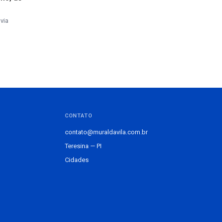
via
CONTATO
contato@muraldavila.com.br
Teresina — PI
Cidades