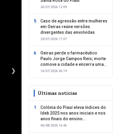
Santa Rosa do Piauí
26/07/2026 12:09
Caso de agressão entre mulheres
em Oeiras reúne versões
divergentes das envolvidas
23/07/2026 17:07
Oeiras perde o farmacêutico
Paulo Jorge Campos Reis; morte
comove a cidade e encerra uma
trajetória dedicada ao cuidado
❯
16/07/2026 06:19
com as pessoas
Últimas notícias
Colônia do Piauí eleva índices do
Ideb 2025 nos anos iniciais e nos
anos finais do ensino
fundamental
06/08/2026 16:46