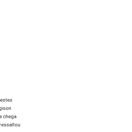
testes
gison
ta chega
 ressaltou