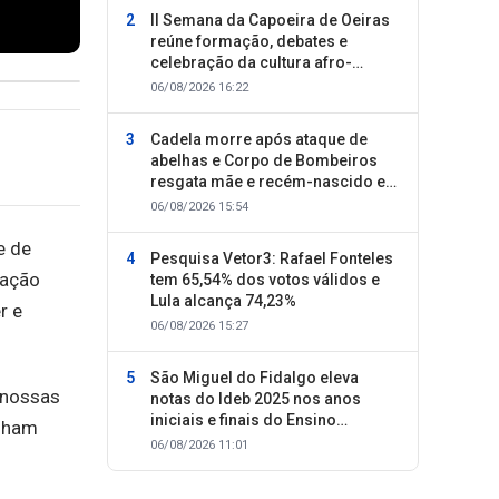
II Semana da Capoeira de Oeiras
reúne formação, debates e
celebração da cultura afro-
brasileira
06/08/2026 16:22
Cadela morre após ataque de
abelhas e Corpo de Bombeiros
resgata mãe e recém-nascido em
Oeiras
06/08/2026 15:54
e de
Pesquisa Vetor3: Rafael Fonteles
mação
tem 65,54% dos votos válidos e
Lula alcança 74,23%
r e
06/08/2026 15:27
São Miguel do Fidalgo eleva
 nossas
notas do Ideb 2025 nos anos
iniciais e finais do Ensino
enham
Fundamental
06/08/2026 11:01