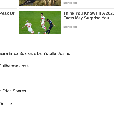
ira Érica Soares e Dr. Ystella Josino
 Guilherme José
a Érica Soares
 Duarte