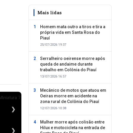
Mais lidas
Homem mata outro a tiros e tira a
própria vida em Santa Rosa do
Piauí
25/07/2026 19:37
Serralheiro oeirense morre após
queda de andaime durante
trabalho em Colônia do Piauí
13/07/2026 16:57
Mecânico de motos que atuou em
Oeiras morre em acidente na
zona rural de Colônia do Piauí
❯
12/07/2026 10:38
Mulher morre após colisão entre
Hilux e motocicleta na entrada de
❯