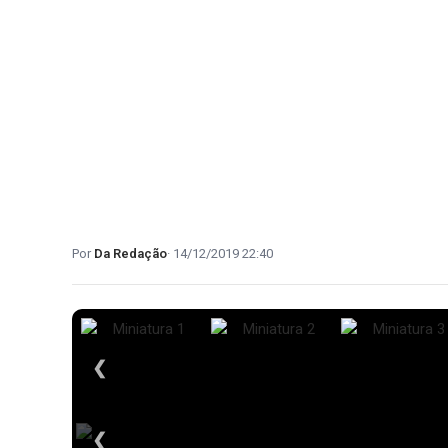
Da Redação
14/12/2019 22:40
❮
❮