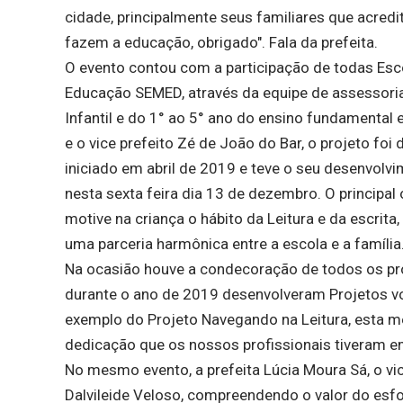
cidade, principalmente seus familiares que acred
fazem a educação, obrigado". Fala da prefeita.
O evento contou com a participação de todas Esco
Educação SEMED, através da equipe de assessori
Infantil e do 1° ao 5° ano do ensino fundamental 
e o vice prefeito Zé de João do Bar, o projeto fo
iniciado em abril de 2019 e teve o seu desenvolv
nesta sexta feira dia 13 de dezembro. O principal
motive na criança o hábito da Leitura e da escrit
uma parceria harmônica entre a escola e a família
Na ocasião houve a condecoração de todos os pr
durante o ano de 2019 desenvolveram Projetos vo
exemplo do Projeto Navegando na Leitura, esta 
dedicação que os nossos profissionais tiveram e
No mesmo evento, a prefeita Lúcia Moura Sá, o vi
Dalvileide Veloso, compreendendo o valor do esfo