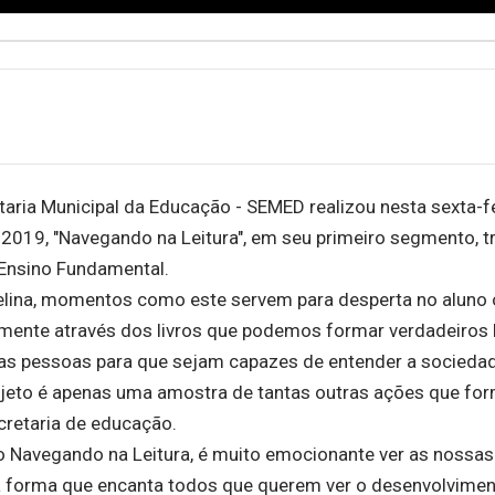
etaria Municipal da Educação - SEMED realizou nesta sexta-fe
 2019, "Navegando na Leitura", em seu primeiro segmento, 
 Ensino Fundamental.
elina, momentos como este servem para desperta no aluno 
ó mente através dos livros que podemos formar verdadeiros l
a das pessoas para que sejam capazes de entender a socied
ojeto é apenas uma amostra de tantas outras ações que fo
cretaria de educação.
o Navegando na Leitura, é muito emocionante ver as nossas
a forma que encanta todos que querem ver o desenvolvimen