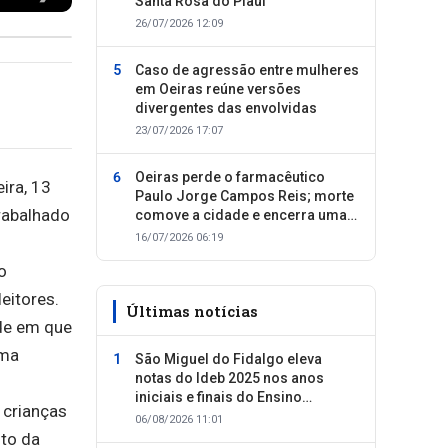
Santa Rosa do Piauí
26/07/2026 12:09
Caso de agressão entre mulheres
em Oeiras reúne versões
divergentes das envolvidas
23/07/2026 17:07
Oeiras perde o farmacêutico
ira, 13
Paulo Jorge Campos Reis; morte
trabalhado
comove a cidade e encerra uma
trajetória dedicada ao cuidado
16/07/2026 06:19
com as pessoas
o
eitores.
Últimas notícias
ade em que
rma
São Miguel do Fidalgo eleva
notas do Ideb 2025 nos anos
iniciais e finais do Ensino
 crianças
Fundamental
06/08/2026 11:01
to da