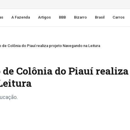
as
A Fazenda
Artigos
BBB
Bizarro
Brasil
Carros
 de Colônia do Piauí realiza projeto Navegando na Leitura
 de Colônia do Piauí realiza
Leitura
ducação.