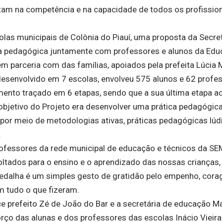
itam na competência e na capacidade de todos os profissio
las municipais de Colônia do Piauí, uma proposta da Secret
a pedagógica juntamente com professores e alunos da Ed
em parceria com das famílias, apoiados pela prefeita Lúcia
i desenvolvido em 7 escolas, envolveu 575 alunos e 62 profes
imento traçado em 6 etapas, sendo que a sua última etapa 
 objetivo do Projeto era desenvolver uma prática pedagógic
a, por meio de metodologias ativas, práticas pedagógicas lú
.
ofessores da rede municipal de educação e técnicos da S
ltados para o ensino e o aprendizado das nossas crianças,
medalha é um simples gesto de gratidão pelo empenho, cor
m tudo o que fizeram.
ce prefeito Zé de João do Bar e a secretária de educação Ma
rço das alunas e dos professores das escolas Inácio Vieira