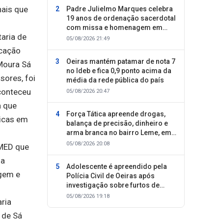
nais que
Padre Julielmo Marques celebra
19 anos de ordenação sacerdotal
com missa e homenagem em
aria de
Colônia do Piauí
05/08/2026 21:49
ucação
Oeiras mantém patamar de nota 7
 Moura Sá
no Ideb e fica 0,9 ponto acima da
sores, foi
média da rede pública do país
aconteceu
05/08/2026 20:47
a que
Força Tática apreende drogas,
dicas em
balança de precisão, dinheiro e
arma branca no bairro Leme, em
Oeiras
05/08/2026 20:08
EMED que
 a
Adolescente é apreendido pela
agem e
Polícia Civil de Oeiras após
investigação sobre furtos de
motocicletas
05/08/2026 19:18
ria
 de Sá