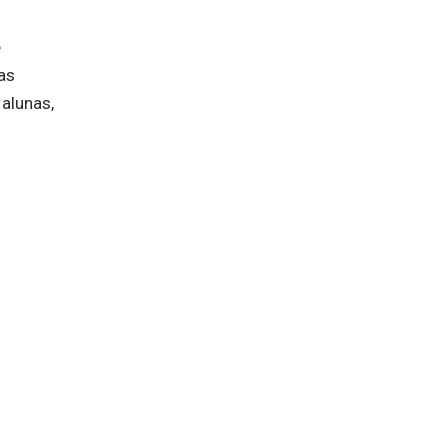
e
as
alunas,