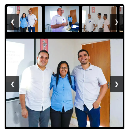
❮
❯
❮
❯