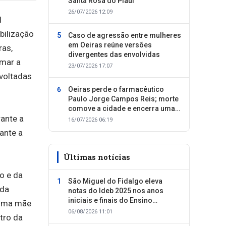
Santa Rosa do Piauí
26/07/2026 12:09
l
bilização
Caso de agressão entre mulheres
em Oeiras reúne versões
ras,
divergentes das envolvidas
amar a
23/07/2026 17:07
 voltadas
Oeiras perde o farmacêutico
Paulo Jorge Campos Reis; morte
comove a cidade e encerra uma
rante a
trajetória dedicada ao cuidado
16/07/2026 06:19
com as pessoas
ante a
Últimas notícias
do e da
São Miguel do Fidalgo eleva
 da
notas do Ideb 2025 nos anos
iniciais e finais do Ensino
 uma mãe
Fundamental
06/08/2026 11:01
tro da