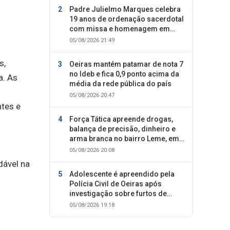
Padre Julielmo Marques celebra
19 anos de ordenação sacerdotal
com missa e homenagem em
Colônia do Piauí
05/08/2026 21:49
s,
Oeiras mantém patamar de nota 7
no Ideb e fica 0,9 ponto acima da
a. As
média da rede pública do país
o
05/08/2026 20:47
ntes e
Força Tática apreende drogas,
balança de precisão, dinheiro e
arma branca no bairro Leme, em
Oeiras
05/08/2026 20:08
dável na
Adolescente é apreendido pela
Polícia Civil de Oeiras após
investigação sobre furtos de
motocicletas
05/08/2026 19:18