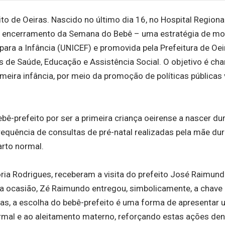
 de Oeiras. Nascido no último dia 16, no Hospital Regiona
no encerramento da Semana do Bebê – uma estratégia de mo
ara a Infância (UNICEF) e promovida pela Prefeitura de Oei
is de Saúde, Educação e Assistência Social. O objetivo é ch
eira infância, por meio da promoção de políticas públicas
ê-prefeito por ser a primeira criança oeirense a nascer du
equência de consultas de pré-natal realizadas pela mãe dur
rto normal.
tória Rodrigues, receberam a visita do prefeito José Raimun
 Na ocasião, Zé Raimundo entregou, simbolicamente, a chave
as, a escolha do bebê-prefeito é uma forma de apresentar
mal e ao aleitamento materno, reforçando estas ações den