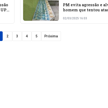
ssão
PM evita agressão e al
a UPA
homem que tentou ata
policiais em Campinas
02/03/2025 16:03
Piauí
2
3
4
5
Próxima