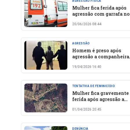
AGRESSÃO FISICA
Mulher fica ferida após
agressão com garrafa no
bairro Bomba, em Oeiras
20/06/2026 08:44
AGRESSÃO
Homem é preso após
agressão a companheira
durante aniversário de
19/04/2026 16:40
Campinas do Piauí
TENTATIVA DE FEMINICÍDIO
Mulher fica gravemente
ferida após agressão a
pedradas na zona rural d
01/04/2026 20:45
João da Varjota
DENÚNCIA