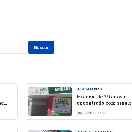
Buscar
HOMEM FERIDO
Homem de 29 anos é
ne
encontrado com sinais
agressão física em ave
20/07/2026 07:05
do bairro Jureminha, 
Oeiras