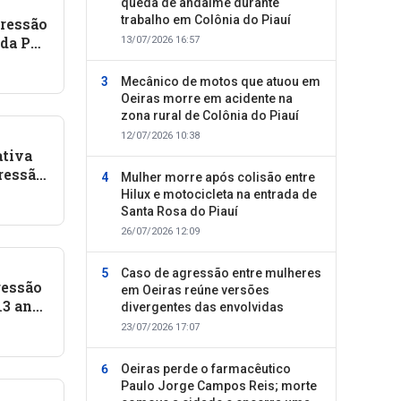
queda de andaime durante
trabalho em Colônia do Piauí
gressão
ada PM;
13/07/2026 16:57
Mecânico de motos que atuou em
Oeiras morre em acidente na
zona rural de Colônia do Piauí
12/07/2026 10:38
ativa
ressão
Mulher morre após colisão entre
o da
Hilux e motocicleta na entrada de
Santa Rosa do Piauí
26/07/2026 12:09
Caso de agressão entre mulheres
ressão
em Oeiras reúne versões
13 anos
divergentes das envolvidas
23/07/2026 17:07
Oeiras perde o farmacêutico
Paulo Jorge Campos Reis; morte