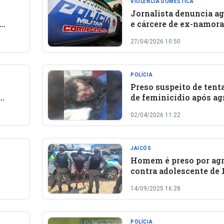
VIOLÊNCIA DOMÉSTICA
Jornalista denuncia a
e cárcere de ex-namor
suspeito é preso
27/04/2026 10:50
POLÍCIA
Preso suspeito de tent
de feminicídio após ag
a pedradas em São Joã
02/04/2026 11:22
Varjota
JAICÓS
Homem é preso por ag
contra adolescente de 
e São
em Jaicós
14/09/2025 16:28
POLÍCIA