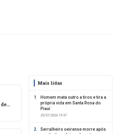
Mais lidas
Homem mata outro a tiros e tira a
própria vida em Santa Rosa do
 de
Piauí
nida
25/07/2026 19:37
em
Serralheiro oeirense morre após