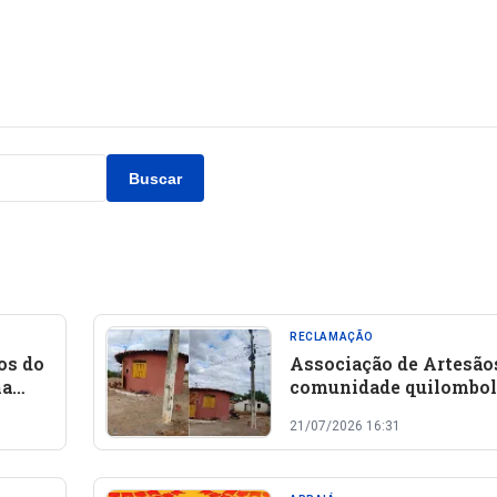
Buscar
RECLAMAÇÃO
os do
Associação de Artesão
na
comunidade quilombol
solicita à Equatorial
21/07/2026 16:31
substituição de poste 
ligação de energia em 
João da Varjota