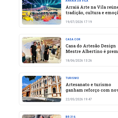
ARRAIÁ DA VILA
Arraiá Arte na Vila reún
tradição, cultura e emoç
Festival Regional de
19/07/2026 17:19
Quadrilhas 2026 em Oei
CASA COR
Casa do Artesão Design
Mestre Albertino é prem
na CASACOR Piauí 2026 
18/06/2026 13:26
valorização do artesana
estado
TURISMO
Artesanato e turismo
ganham reforço com no
etapa do programa Quali
22/05/2026 19:47
Turismo no Piauí
BR 316