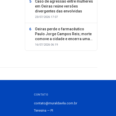
Caso de agressão entre mulheres
em Oeiras reúne versões
divergentes das envolvidas
23/07/2026 17:07
Oeiras perde o farmacêutico
Paulo Jorge Campos Reis; morte
comove a cidade e encerra uma
trajetória dedicada ao cuidado
16/07/2026 06:19
com as pessoas
CONTATO
contato@muraldavila.com.br
Teresina — PI