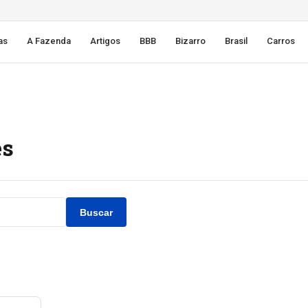
as
A Fazenda
Artigos
BBB
Bizarro
Brasil
Carros
es
Buscar