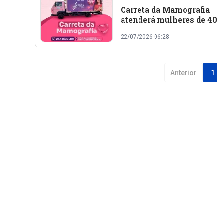
Carreta da Mamografia
atenderá mulheres de 40
anos em Colônia do Piau
22/07/2026 06:28
entre 27 e 31 de julho
Anterior
1