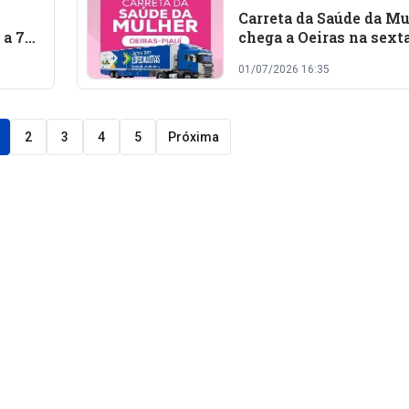
Carreta da Saúde da Mu
 a 74
chega a Oeiras na sexta
í
com consultas, exames
01/07/2026 16:35
procedimentos
especializados
2
3
4
5
Próxima