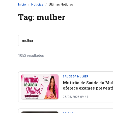
Início
Notícias
Últimas Notícias
Tag: mulher
1052 resultados
SAÚDE DA MULHER
Mutirão de Saúde da Mu
oferece exames prevent
em São Miguel do Fidal
05/08/2026 09:44
dia 12 de agosto