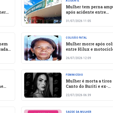
ACIDENTE
Mulher tem perna amp
her
após acidente entre
undo
motocicleta e carreta 
31/07/2026 11:05
230, em Oeiras
COLISÃO FATAL
omem
Mulher morre após col
cada
entre Hilux e motocicl
entrada de Santa Rosa 
26/07/2026 12:09
Piauí
FEMINICÍDIO
Mulher é morta a tiros
ne
Canto do Buriti e ex-
companheiro é encont
22/07/2026 06:39
morto
SAÚDE DA MULHER