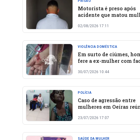
PRISÃO
Motorista é preso após
acidente que matou mul
na BR-020 em São Raim
02/08/2026 17:11
Nonato
VIOLÊNCIA DOMÉSTICA
Em surto de ciúmes, h
fere a ex-mulher com fa
em Monsenhor Gil
30/07/2026 10:44
POLÍCIA
Caso de agressão entre
mulheres em Oeiras reú
versões divergentes das
23/07/2026 17:07
envolvidas
SAÚDE DA MULHER