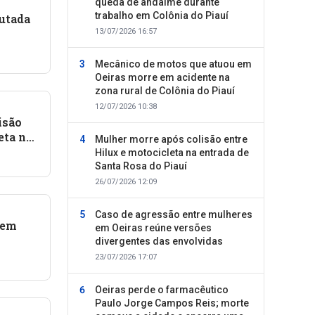
queda de andaime durante
trabalho em Colônia do Piauí
utada
13/07/2026 16:57
na BR-
Mecânico de motos que atuou em
Oeiras morre em acidente na
zona rural de Colônia do Piauí
12/07/2026 10:38
isão
eta na
Mulher morre após colisão entre
do
Hilux e motocicleta na entrada de
Santa Rosa do Piauí
26/07/2026 12:09
Caso de agressão entre mulheres
 em
em Oeiras reúne versões
divergentes das envolvidas
rado
23/07/2026 17:07
Oeiras perde o farmacêutico
Paulo Jorge Campos Reis; morte