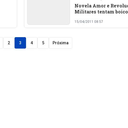
Novela Amor e Revolu
Militares tentam boico
novela do SBT
15/04/2011 08:57
2
3
4
5
Próxima