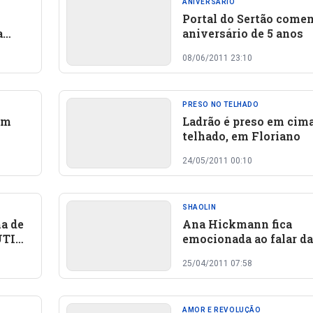
ANIVERSÁRIO
Portal do Sertão come
a
aniversário de 5 anos
08/06/2011 23:10
PRESO NO TELHADO
em
Ladrão é preso em cim
telhado, em Floriano
24/05/2011 00:10
SHAOLIN
a de
Ana Hickmann fica
UTI
emocionada ao falar da
Shaolin
25/04/2011 07:58
AMOR E REVOLUÇÃO