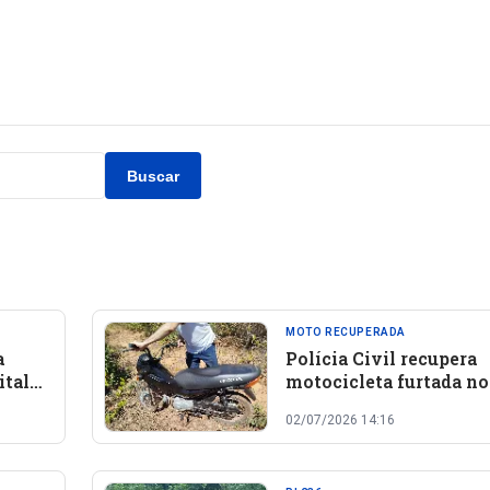
Buscar
MOTO RECUPERADA
a
Polícia Civil recupera
ital
motocicleta furtada no
a de
da UPA em Oeiras
02/07/2026 14:16