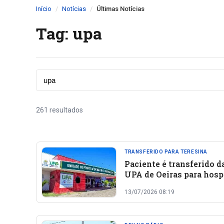
Início
Notícias
Últimas Notícias
Tag: upa
261 resultados
TRANSFERIDO PARA TERESINA
Paciente é transferido d
UPA de Oeiras para hosp
de Teresina com suspeit
13/07/2026 08:19
Síndrome de Stevens-
Johnson