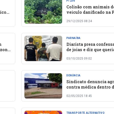
PI 236
Colisão com animais d
icos
veículo danificado na P
a
em Oeiras; ocupantes 
29/12/2025 08:24
veículo tiveram ferim
leves
PARNAÍBA
m
Diarista presa confessa
 zona
de joias e diz que queri
; UPA
comprar roupa para
03/10/2025 09:02
entes
casamento em Parnaíb
DENÚNCIA
Sindicato denuncia ag
contra médica dentro 
eiros
de Bom Jesus
02/05/2025 18:45
TRANSPORTE ALTERNATIVO