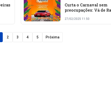
eiras
Curta o Carnaval sem
preocupações: Vá de R
Oeiras
27/02/2025 11:50
l
 e
2
3
4
5
Próxima