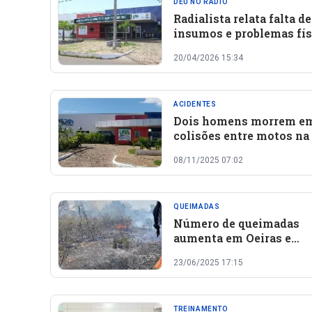
DEU NO RÁDIO
Radialista relata falta de
insumos e problemas fís
na UPA de Oeiras e cobr
20/04/2026 15:34
posicionamento de
autoridades
ACIDENTES
Dois homens morrem e
colisões entre motos na
rural e urbana de Oeiras
08/11/2025 07:02
registra mais de 10 acid
QUEIMADAS
Número de queimadas
aumenta em Oeiras e
preocupa Corpo de Bomb
23/06/2025 17:15
TREINAMENTO