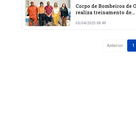
Corpo de Bombeiros de O
realiza treinamento de
brigada de incêndio para
03/04/2025 08:49
funcionários do Hospita
Regional Deolindo Couto
UPA
Anterior
1