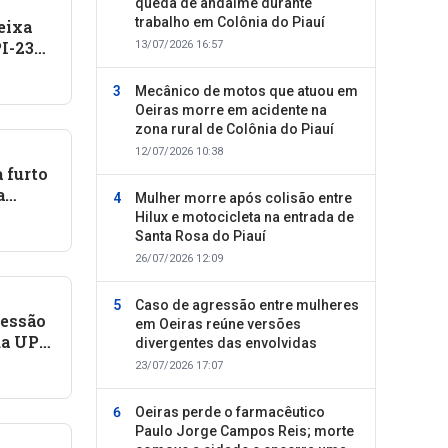
queda de andaime durante
trabalho em Colônia do Piauí
eixa
I-236,
13/07/2026 16:57
do
entos
Mecânico de motos que atuou em
Oeiras morre em acidente na
zona rural de Colônia do Piauí
12/07/2026 10:38
 furto
a
Mulher morre após colisão entre
Hilux e motocicleta na entrada de
a
Santa Rosa do Piauí
26/07/2026 12:09
Caso de agressão entre mulheres
ressão
em Oeiras reúne versões
da UPA
divergentes das envolvidas
23/07/2026 17:07
Oeiras perde o farmacêutico
Paulo Jorge Campos Reis; morte