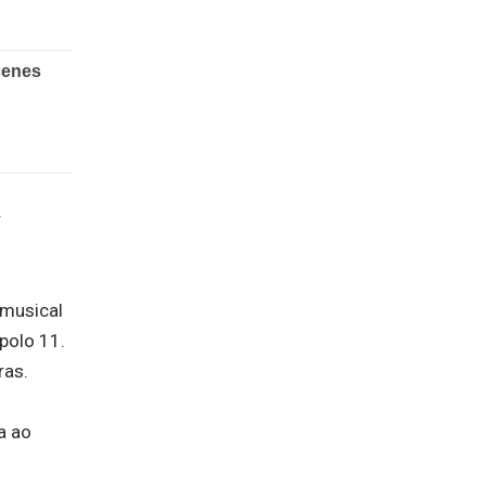
r
 musical
Apolo 11.
ras.
a ao