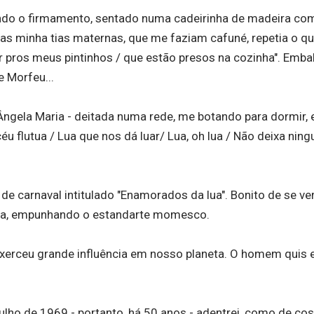
rando o firmamento, sentado numa cadeirinha de madeira co
as minha tias maternas, que me faziam cafuné, repetia o q
dar pros meus pintinhos / que estão presos na cozinha". Emb
e Morfeu...
ngela Maria - deitada numa rede, me botando para dormir, 
éu flutua / Lua que nos dá luar/ Lua, oh lua / Não deixa nin
de carnaval intitulado "Enamorados da lua". Bonito de se ve
cada, empunhando o estandarte momesco.
 exerceu grande influência em nosso planeta. O homem quis 
ulho de 1969 - portanto, há 50 anos - adentrei, como de co