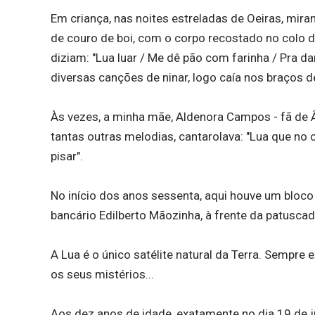
Em criança, nas noites estreladas de Oeiras, mi
de couro de boi, com o corpo recostado no colo d
diziam: "Lua luar / Me dê pão com farinha / Pra 
diversas canções de ninar, logo caía nos braços d
Às vezes, a minha mãe, Aldenora Campos - fã de Â
tantas outras melodias, cantarolava: "Lua que no c
pisar".
No início dos anos sessenta, aqui houve um bloco 
bancário Edilberto Mãozinha, à frente da patus
A Lua é o único satélite natural da Terra. Sempre
os seus mistérios...
Aos dez anos de idade, exatamente no dia 19 de j