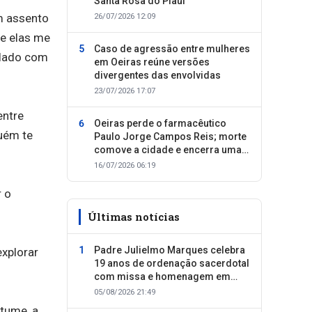
Santa Rosa do Piauí
m assento
26/07/2026 12:09
ue elas me
Caso de agressão entre mulheres
alado com
em Oeiras reúne versões
divergentes das envolvidas
23/07/2026 17:07
entre
Oeiras perde o farmacêutico
guém te
Paulo Jorge Campos Reis; morte
comove a cidade e encerra uma
trajetória dedicada ao cuidado
16/07/2026 06:19
com as pessoas
r o
Últimas notícias
Padre Julielmo Marques celebra
explorar
19 anos de ordenação sacerdotal
com missa e homenagem em
Colônia do Piauí
05/08/2026 21:49
stume, a