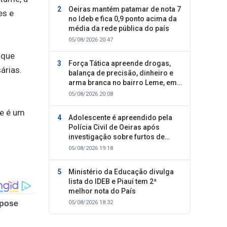
Oeiras mantém patamar de nota 7
es e
no Ideb e fica 0,9 ponto acima da
média da rede pública do país
05/08/2026 20:47
 que
Força Tática apreende drogas,
árias.
balança de precisão, dinheiro e
arma branca no bairro Leme, em
Oeiras
05/08/2026 20:08
se é um
Adolescente é apreendido pela
Polícia Civil de Oeiras após
investigação sobre furtos de
motocicletas
05/08/2026 19:18
Ministério da Educação divulga
lista do IDEB e Piauí tem 2ª
melhor nota do País
05/08/2026 18:32