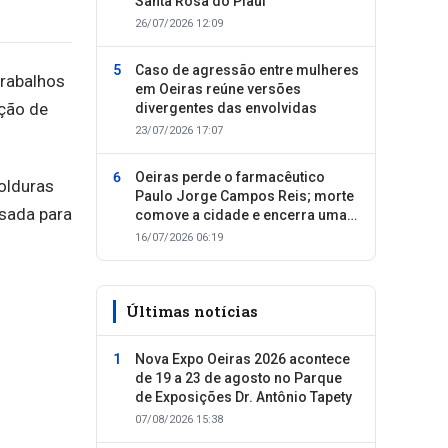
Santa Rosa do Piauí
26/07/2026 12:09
Caso de agressão entre mulheres
trabalhos
em Oeiras reúne versões
ção de
divergentes das envolvidas
23/07/2026 17:07
Oeiras perde o farmacêutico
olduras
Paulo Jorge Campos Reis; morte
nsada para
comove a cidade e encerra uma
trajetória dedicada ao cuidado
16/07/2026 06:19
com as pessoas
Últimas notícias
Nova Expo Oeiras 2026 acontece
de 19 a 23 de agosto no Parque
de Exposições Dr. Antônio Tapety
07/08/2026 15:38