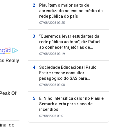
Piauí tem o maior salto de
aprendizado no ensino médio da
rede pública do país
07/08/2026 09:25
”Queremos levar estudantes da
rede pública ao topo”, diz Rafael
ao conhecer trajetórias de
sucesso
07/08/2026 09:19
Sociedade Educacional Paulo
Freire recebe consultor
pedagógico do SAS para
planejamento do segundo
07/08/2026 09:08
semestre
El Niño intensifica calor no Piauí e
Semarh alerta para risco de
incêndios
07/08/2026 09:01
inal do