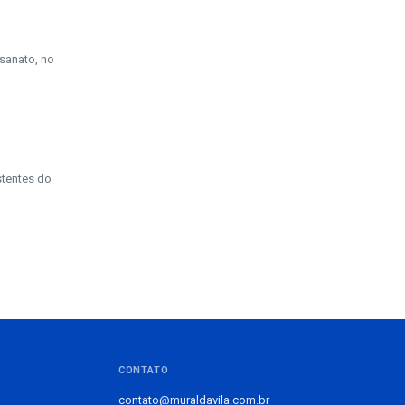
esanato, no
stentes do
CONTATO
contato@muraldavila.com.br