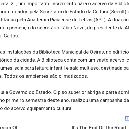
ira, 21, um importante incremento para o acervo da Biblio
foram doados pela Secretaria de Estado da Cultura (Secult) 
editadas pela Academia Piauiense de Letras (APL). A doação 
om a presença do secretário Fábio Novo; do presidente da A
l Carlos.
as instalações da Biblioteca Municipal de Oeiras, no edifíci
tórico da cidade. A Biblioteca conta com um vasto acervo, 
umes, sala para leitura infantil e sala multiuso, destinada pa
os. Todos os ambientes são climatizados.
auí e Governo do Estado. O piso superior abriga a parte admi
e no primeiro semestre deste ano, realizou uma campanha de
ão do acervo equipamento cultural.