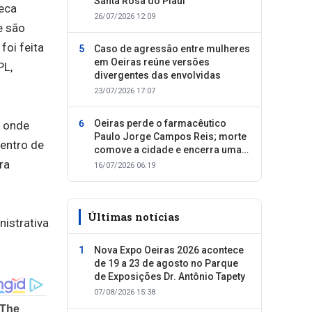
Santa Rosa do Piauí
teca
26/07/2026 12:09
e são
foi feita
Caso de agressão entre mulheres
em Oeiras reúne versões
PL,
divergentes das envolvidas
23/07/2026 17:07
Oeiras perde o farmacêutico
o onde
Paulo Jorge Campos Reis; morte
centro de
comove a cidade e encerra uma
ra
trajetória dedicada ao cuidado
16/07/2026 06:19
com as pessoas
Últimas notícias
nistrativa
Nova Expo Oeiras 2026 acontece
de 19 a 23 de agosto no Parque
de Exposições Dr. Antônio Tapety
07/08/2026 15:38