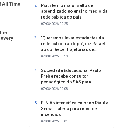
Piauí tem o maior salto de
aprendizado no ensino médio da
rede pública do país
07/08/2026 09:25
”Queremos levar estudantes da
rede pública ao topo”, diz Rafael
ao conhecer trajetórias de
sucesso
07/08/2026 09:19
Sociedade Educacional Paulo
Freire recebe consultor
pedagógico do SAS para
planejamento do segundo
07/08/2026 09:08
semestre
El Niño intensifica calor no Piauí e
Semarh alerta para risco de
incêndios
07/08/2026 09:01