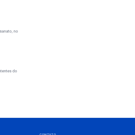
esanato, no
stentes do
CONTATO