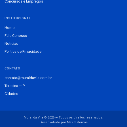
Concursos e Empregos
INSTITUCIONAL
Home
Fale Conosco
Notícias
Política de Privacidade
CONTATO
contato@muraldavila.com.br
Teresina — PI
Cidades
Mural da Vila © 2026 — Todos os direitos reservados.
Desenvolvido por Max Sistemas