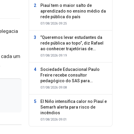
Piauí tem o maior salto de
aprendizado no ensino médio da
rede pública do país
07/08/2026 09:25
elegacia
”Queremos levar estudantes da
rede pública ao topo”, diz Rafael
ao conhecer trajetórias de
sucesso
a cada um
07/08/2026 09:19
.
Sociedade Educacional Paulo
Freire recebe consultor
pedagógico do SAS para
planejamento do segundo
07/08/2026 09:08
semestre
El Niño intensifica calor no Piauí e
Semarh alerta para risco de
incêndios
07/08/2026 09:01