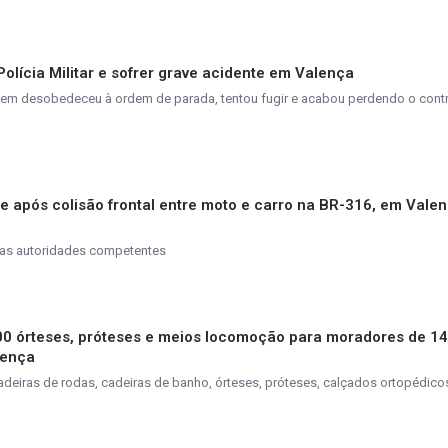
olícia Militar e sofrer grave acidente em Valença
jovem desobedeceu à ordem de parada, tentou fugir e acabou perdendo o cont
e após colisão frontal entre moto e carro na BR-316, em Vale
las autoridades competentes
00 órteses, próteses e meios locomoção para moradores de 14
lença
 cadeiras de rodas, cadeiras de banho, órteses, próteses, calçados ortopédic