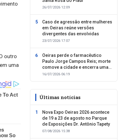
Santa Rosa do Piauí
lvimento
26/07/2026 12:09
Caso de agressão entre mulheres
em Oeiras reúne versões
u
divergentes das envolvidas
23/07/2026 17:07
Oeiras perde o farmacêutico
 O outro
Paulo Jorge Campos Reis; morte
e em uma
comove a cidade e encerra uma
trajetória dedicada ao cuidado
16/07/2026 06:19
com as pessoas
Últimas notícias
Nova Expo Oeiras 2026 acontece
de 19 a 23 de agosto no Parque
de Exposições Dr. Antônio Tapety
07/08/2026 15:38