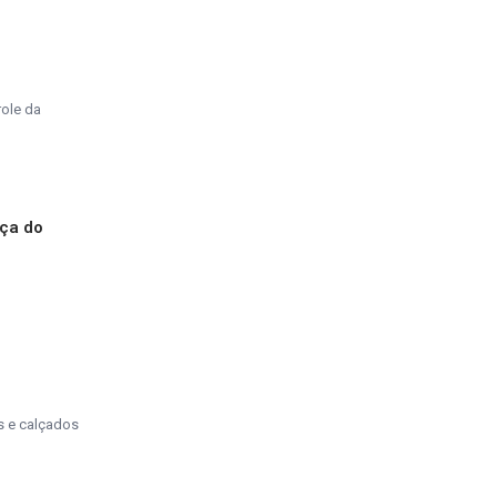
role da
nça do
os e calçados