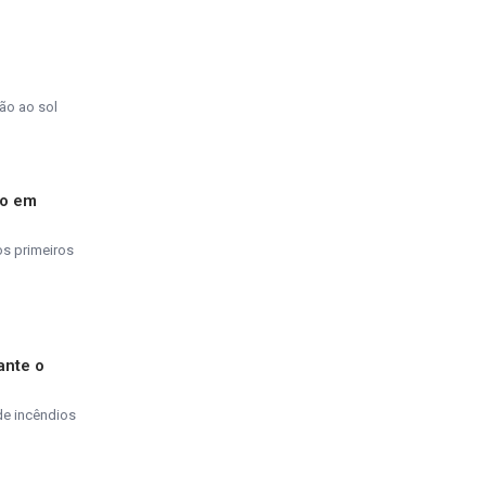
ão ao sol
do em
os primeiros
ante o
de incêndios