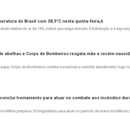
peratura do Brasil com 38,9°C nesta quinta-feira,6
de relativa do ar de 15%, índice que exige atenção à hidratação e à exposiç
de abelhas e Corpo de Bombeiros resgata mãe e recém-nasci
taque; Corpo de Bombeiros orienta moradores a solicitar atendimento logo n
s conclui treinamento para atuar no combate aos incêndios dur
 Militar preparou 35 brigadistas para atuar no período de maior incidência 