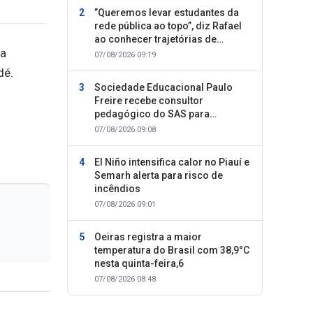
”Queremos levar estudantes da
rede pública ao topo”, diz Rafael
ao conhecer trajetórias de
ma
sucesso
07/08/2026 09:19
dé.
Sociedade Educacional Paulo
Freire recebe consultor
pedagógico do SAS para
planejamento do segundo
07/08/2026 09:08
semestre
El Niño intensifica calor no Piauí e
Semarh alerta para risco de
incêndios
07/08/2026 09:01
Oeiras registra a maior
temperatura do Brasil com 38,9°C
nesta quinta-feira,6
07/08/2026 08:48