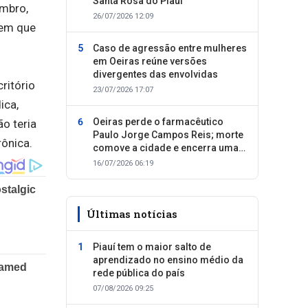
Santa Rosa do Piauí
embro,
26/07/2026 12:09
 em que
Caso de agressão entre mulheres
em Oeiras reúne versões
divergentes das envolvidas
ritório
23/07/2026 17:07
ica,
Oeiras perde o farmacêutico
o teria
Paulo Jorge Campos Reis; morte
rônica.
comove a cidade e encerra uma
trajetória dedicada ao cuidado
16/07/2026 06:19
com as pessoas
Últimas notícias
Piauí tem o maior salto de
aprendizado no ensino médio da
rede pública do país
07/08/2026 09:25