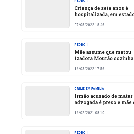
PEDRO II
Criança de sete anos é
hospitalizada, em estad
grave, após ser atropela
07/08/2022 18:46
Pedro II
PEDRO II
Mãe assume que matou
Izadora Mourão sozinha:
primeira foi no pescoço'
16/03/2022 17:56
CRIME EM FAMÍLIA
Irmão acusado de matar
advogada é preso e mãe 
investigada como cúmpl
16/02/2021 08:10
PEDRO II