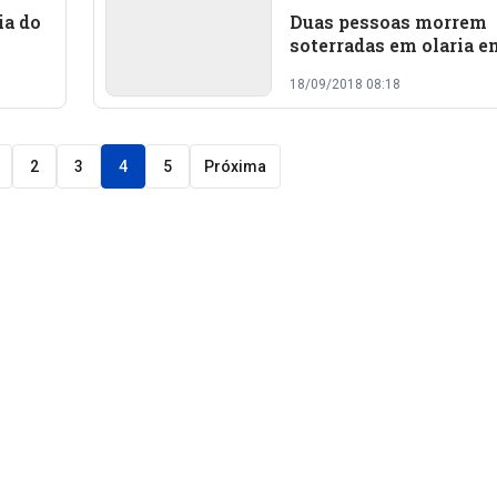
ia do
Duas pessoas morrem
soterradas em olaria e
Pedro II
18/09/2018 08:18
2
3
4
5
Próxima