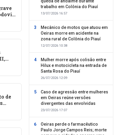
queda de andaime durante
trabalho em Colônia do Piauí
grave
odovia
13/07/2026 16:57
Mecânico de motos que atuou em
Oeiras morre em acidente na
zona rural de Colônia do Piauí
12/07/2026 10:38
s
II,
Mulher morre após colisão entre
atiram
Hilux e motocicleta na entrada de
Santa Rosa do Piauí
26/07/2026 12:09
Caso de agressão entre mulheres
to de
em Oeiras reúne versões
os
divergentes das envolvidas
II
23/07/2026 17:07
Oeiras perde o farmacêutico
Paulo Jorge Campos Reis; morte