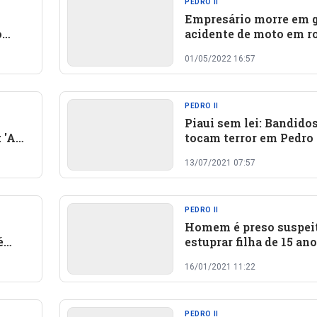
PEDRO II
Empresário morre em 
o
acidente de moto em r
da em
no Norte do Piauí
01/05/2022 16:57
PEDRO II
Piaui sem lei: Bandido
 'A
tocam terror em Pedro 
assaltam comércios e 
13/07/2021 07:57
na polícia
PEDRO II
Homem é preso suspei
é
estuprar filha de 15 an
ice
desde 7 anos em Pedro 
16/01/2021 11:22
PEDRO II