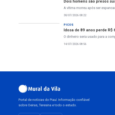
Dois homens são presos sus
A vítima morreu após ser espanca
30/07/2026 08:22
PICOS
Idosa de 89 anos perde R$ 
O dinheiro seria usado para a co
14/07/2026 08:56
Portal de notícias do Piauí. Informação confiável
sobre Oeiras, Teresina e todo o estado.