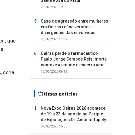
Santa Rosa do Piauí
26/07/2026 12:09
Caso de agressão entre mulheres
em Oeiras reúne versões
divergentes das envolvidas
23/07/2026 17:07
r , que
ma
Oeiras perde o farmacêutico
Paulo Jorge Campos Reis; morte
comove a cidade e encerra uma
trajetória dedicada ao cuidado
, seria
16/07/2026 06:19
com as pessoas
Últimas notícias
Nova Expo Oeiras 2026 acontece
de 19 a 23 de agosto no Parque
de Exposições Dr. Antônio Tapety
07/08/2026 15:38