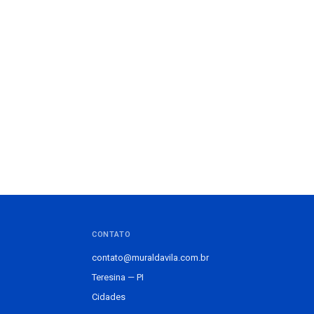
CONTATO
contato@muraldavila.com.br
Teresina — PI
Cidades