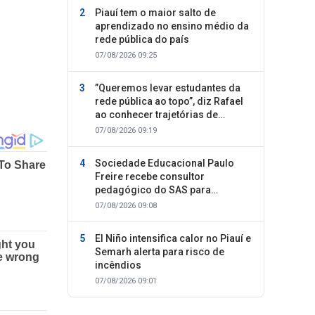
Piauí tem o maior salto de
aprendizado no ensino médio da
rede pública do país
07/08/2026 09:25
”Queremos levar estudantes da
rede pública ao topo”, diz Rafael
ao conhecer trajetórias de
sucesso
07/08/2026 09:19
Sociedade Educacional Paulo
Freire recebe consultor
pedagógico do SAS para
planejamento do segundo
07/08/2026 09:08
semestre
El Niño intensifica calor no Piauí e
Semarh alerta para risco de
incêndios
07/08/2026 09:01