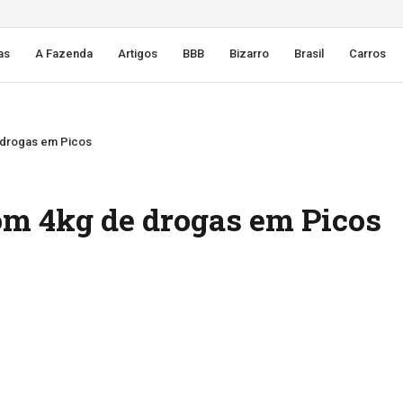
as
A Fazenda
Artigos
BBB
Bizarro
Brasil
Carros
 drogas em Picos
om 4kg de drogas em Picos