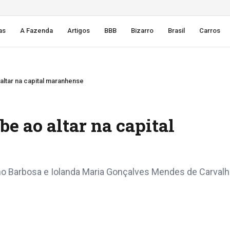
as
A Fazenda
Artigos
BBB
Bizarro
Brasil
Carros
ltar na capital maranhense
e ao altar na capital
mo Barbosa e Iolanda Maria Gonçalves Mendes de Carval