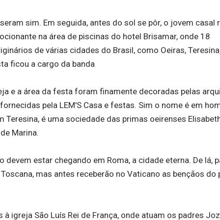
seram sim. Em seguida, antes do sol se pôr, o jovem casal 
cionante na área de piscinas do hotel Brisamar, onde 18
nários de várias cidades do Brasil, como Oeiras, Teresina,
sta ficou a cargo da banda
reja e a área da festa foram finamente decoradas pelas arqu
s fornecidas pela LEM'S Casa e festas. Sim o nome é em h
 Teresina, é uma sociedade das primas oeirenses Elisabeth
 de Marina.
lo devem estar chegando em Roma, a cidade eterna. De lá, p
 da Toscana, mas antes receberão no Vaticano as bençãos do
s à igreja São Luís Rei de França, onde atuam os padres Jo