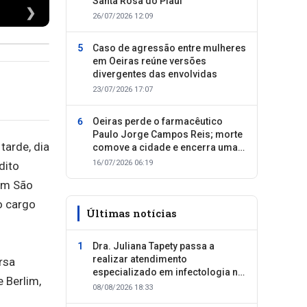
Santa Rosa do Piauí
❯
26/07/2026 12:09
Caso de agressão entre mulheres
em Oeiras reúne versões
divergentes das envolvidas
23/07/2026 17:07
Oeiras perde o farmacêutico
Paulo Jorge Campos Reis; morte
arde, dia
comove a cidade e encerra uma
trajetória dedicada ao cuidado
16/07/2026 06:19
dito
com as pessoas
em São
o cargo
Últimas notícias
Dra. Juliana Tapety passa a
realizar atendimento
rsa
especializado em infectologia na
 Berlim,
Clínica SID, em Oeiras
08/08/2026 18:33