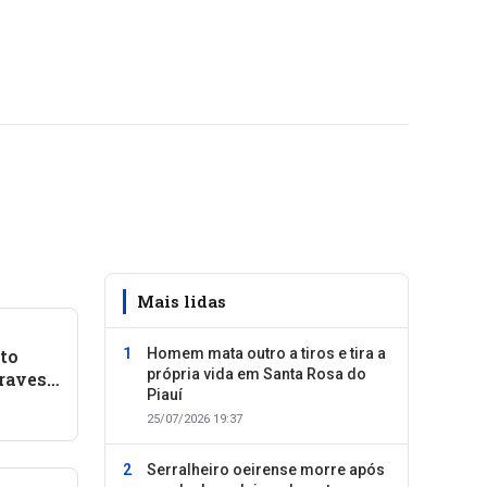
Mais lidas
to
Homem mata outro a tiros e tira a
própria vida em Santa Rosa do
graves
Piauí
25/07/2026 19:37
ta
Serralheiro oeirense morre após