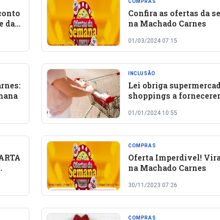
COMPRAS
conto
Confira as ofertas da 
e da
na Machado Carnes
01/03/2024 07:15
INCLUSÃO
rnes:
Lei obriga supermercad
emana
shoppings a fornecer
carrinhos de compras
01/01/2024 10:55
adaptados no Piauí
COMPRAS
UARTA
Oferta Imperdível! Vir
na Machado Carnes
30/11/2023 07:26
COMPRAS