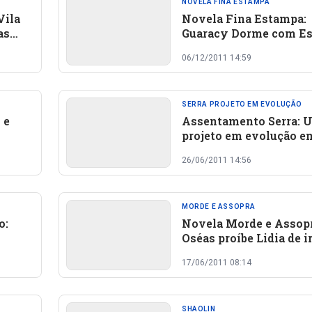
NOVELA FINA ESTAMPA
Vila
Novela Fina Estampa:
as
Guaracy Dorme com Es
já pensa em assumir o 
06/12/2011 14:59
SERRA PROJETO EM EVOLUÇÃO
 e
Assentamento Serra: 
projeto em evolução e
Canavieira
26/06/2011 14:56
MORDE E ASSOPRA
o:
Novela Morde e Assopr
Oséas proíbe Lidia de i
baile
17/06/2011 08:14
SHAOLIN