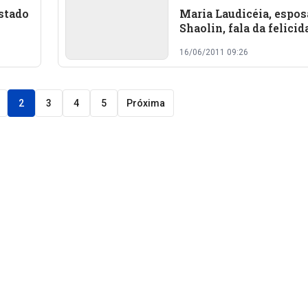
stado
Maria Laudicéia, espos
Shaolin, fala da felicid
ter o marido de volta 
16/06/2011 09:26
2
3
4
5
Próxima