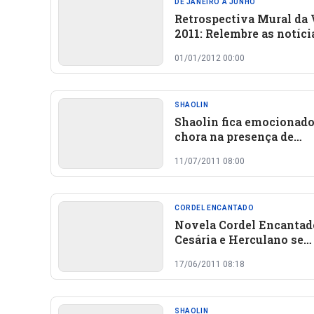
DE JANEIRO A JUNHO
Retrospectiva Mural da 
2011: Relembre as notíci
que marcaram o ano em
01/01/2012 00:00
Oeiras e região
SHAOLIN
Shaolin fica emocionado
chora na presença de
familiares
11/07/2011 08:00
CORDEL ENCANTADO
Novela Cordel Encantad
Cesária e Herculano se
aproximam
17/06/2011 08:18
SHAOLIN