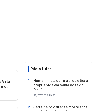
Mais lidas
 Vila
Homem mata outro a tiros e tira a
própria vida em Santa Rosa do
re o
Piauí
as e
25/07/2026 19:37
Serralheiro oeirense morre após