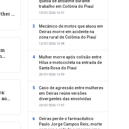
queda de andaime durante
trabalho em Colônia do Piauí
ther e
13/07/2026 16:57
bebê
Mecânico de motos que atuou em
Oeiras morre em acidente na
zona rural de Colônia do Piauí
12/07/2026 10:38
Um
m
Mulher morre após colisão entre
Hilux e motocicleta na entrada de
Santa Rosa do Piauí
26/07/2026 12:09
Caso de agressão entre mulheres
a:
em Oeiras reúne versões
r ao
divergentes das envolvidas
23/07/2026 17:07
Oeiras perde o farmacêutico
Paulo Jorge Campos Reis; morte