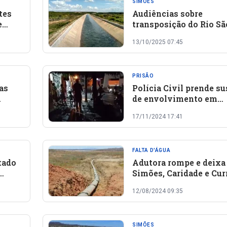
SIMÕES
tes
Audiências sobre
e
transposição do Rio Sã
 de
Francisco começam e
13/10/2025 07:45
Simões
PRISÃO
as
Polícia Civil prende su
de envolvimento em
rral
atentado contra casa d
17/11/2024 17:41
prefeito Humberto Sim
em Pio IX
FALTA D'ÁGUA
tado
Adutora rompe e deixa
Simões, Caridade e Cur
Novo sem água
12/08/2024 09:35
em
SIMÕES