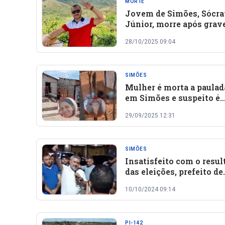
MORTE
Jovem de Simões, Sócra
Júnior, morre após grav
acidente em competição
28/10/2025 09:04
motocross em Picos
SIMÕES
Mulher é morta a paulad
em Simões e suspeito é
encontrado morto em Cu
29/09/2025 12:31
Novo
SIMÕES
Insatisfeito com o resul
das eleições, prefeito de
Simões manda 4.968
10/10/2024 09:14
eleitores adversários ir
embora
PI-142