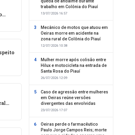
queda de andaime durante
trabalho em Colônia do Piauí
o
13/07/2026 16:57
m
Mecânico de motos que atuou em
Oeiras morre em acidente na
zona rural de Colônia do Piauí
12/07/2026 10:38
speito
Mulher morre após colisão entre
o ex-
Hilux e motocicleta na entrada de
ões,
Santa Rosa do Piauí
26/07/2026 12:09
Caso de agressão entre mulheres
em Oeiras reúne versões
ral
divergentes das envolvidas
23/07/2026 17:07
Oeiras perde o farmacêutico
Paulo Jorge Campos Reis; morte