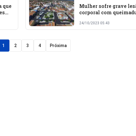
a que
Mulher sofre grave les
es
corporal com queimad
em Simões
24/10/2023 05:43
1
2
3
4
Próxima