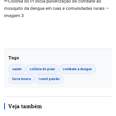
Tags
saúde
colônia do piauí
combate à dengue
lúcia moura
roniel paixão
Veja também