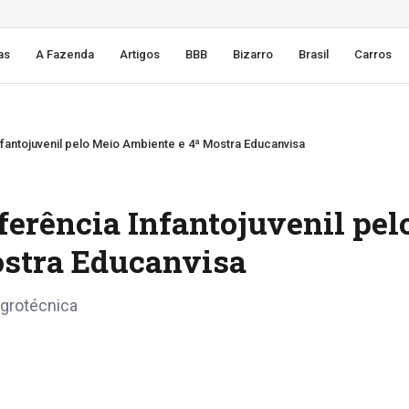
as
A Fazenda
Artigos
BBB
Bizarro
Brasil
Carros
fantojuvenil pelo Meio Ambiente e 4ª Mostra Educanvisa
erência Infantojuvenil pel
ostra Educanvisa
grotécnica