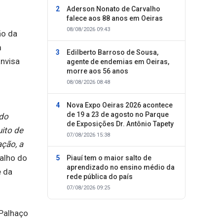
Aderson Nonato de Carvalho
falece aos 88 anos em Oeiras
08/08/2026 09:43
ão da
m
Edilberto Barroso de Sousa,
anvisa
agente de endemias em Oeiras,
morre aos 56 anos
08/08/2026 08:48
Nova Expo Oeiras 2026 acontece
de 19 a 23 de agosto no Parque
 do
de Exposições Dr. Antônio Tapety
ito de
07/08/2026 15:38
ação, a
balho do
Piauí tem o maior salto de
aprendizado no ensino médio da
e da
rede pública do país
07/08/2026 09:25
 Palhaço