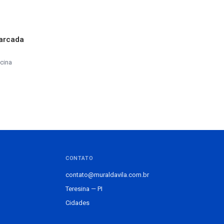
marcada
cina
CONTATO
contato@muraldavila.com.br
Teresina — PI
Cidades