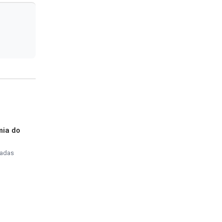
mia do
tadas