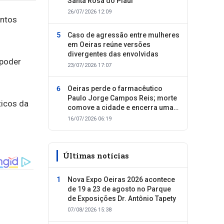
Santa Rosa do Piauí
26/07/2026 12:09
entos
Caso de agressão entre mulheres
em Oeiras reúne versões
divergentes das envolvidas
 poder
23/07/2026 17:07
Oeiras perde o farmacêutico
Paulo Jorge Campos Reis; morte
icos da
comove a cidade e encerra uma
trajetória dedicada ao cuidado
16/07/2026 06:19
com as pessoas
Últimas notícias
Nova Expo Oeiras 2026 acontece
de 19 a 23 de agosto no Parque
de Exposições Dr. Antônio Tapety
07/08/2026 15:38